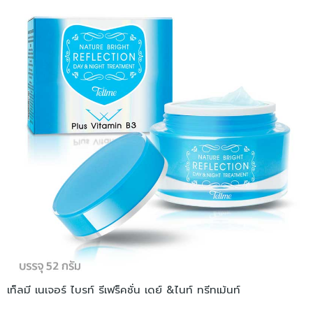
เท็ลมี เนเจอร์ ไบรท์ รีเฟร็คชั่น เดย์ &ไนท์ ทรีทเม้นท์