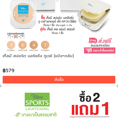
เท็ลมี สปอร์ต นอริชชิ่ง ทูเวย์ (แป้ง+ตลับ)
฿579
สั่งซื้อ