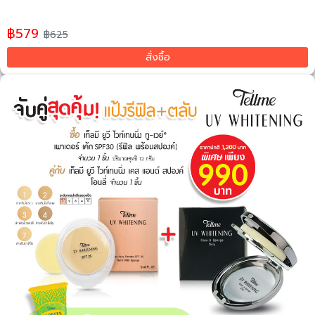
฿579
฿625
สั่งซื้อ