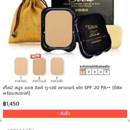
เท็ลมี สมูธ แอส ซิลค์ ทู-เวย์ เพาเดอร์ เค้ก SPF 20 PA++ (รีฟิล
พร้อมสปองค์)
฿1,450
สั่งซื้อ