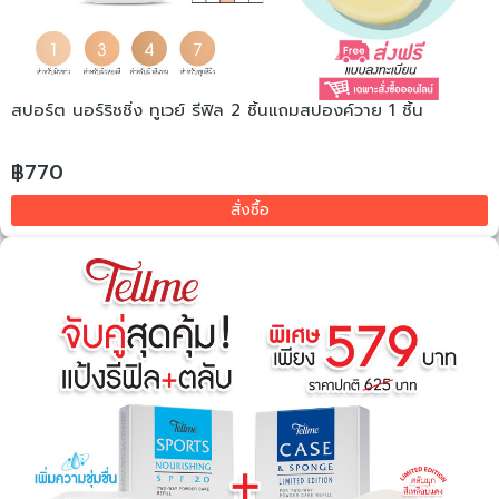
สปอร์ต นอร์ริชชิ่ง ทูเวย์ รีฟิล 2 ชิ้นแถมสปองค์วาย 1 ชิ้น
฿770
สั่งซื้อ