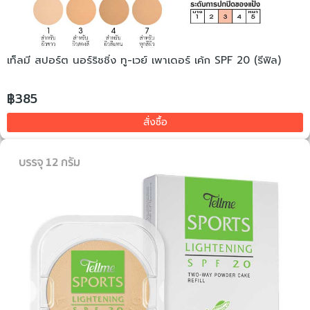
เท็ลมี สปอร์ต นอร์ริชชิ่ง ทู-เวย์ เพาเดอร์ เค้ก SPF 20 (รีฟิล)
฿385
สั่งซื้อ