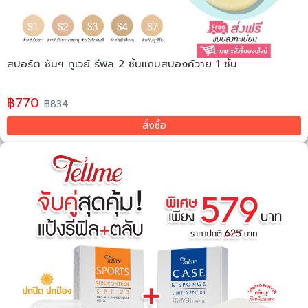
สปอร์ต ซันฯ ทูเวย์ รีฟิล 2 ชิ้นแถมสปองค์วาย 1 ชิ้น
฿770
฿834
สั่งซื้อ