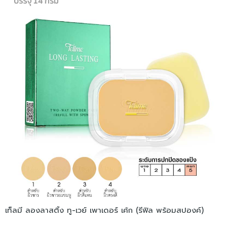
เท็ลมี ลองลาสติ้ง ทู-เวย์ เพาเดอร์ เค้ก (รีฟิล พร้อมสปองค์)