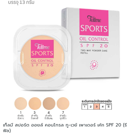
เท็ลมี สปอร์ต ออยล์ คอนโทรล ทู-เวย์ เพาเดอร์ เค้ก SPF 20 (รี
ฟิล)