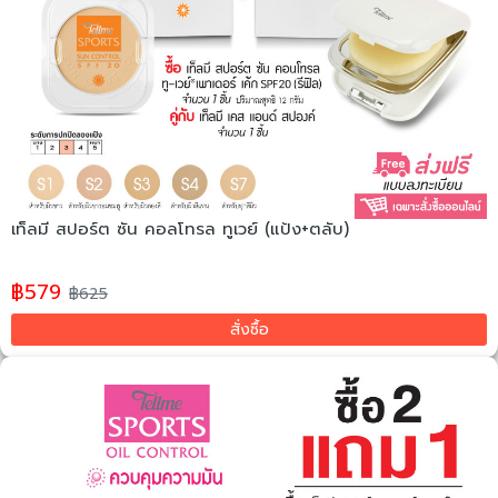
เท็ลมี สปอร์ต ซัน คอลโทรล ทูเวย์ (แป้ง+ตลับ)
฿579
฿625
สั่งซื้อ