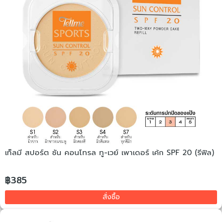
เท็ลมี สปอร์ต ซัน คอนโทรล ทู-เวย์ เพาเดอร์ เค้ก SPF 20 (รีฟิล)
฿385
สั่งซื้อ