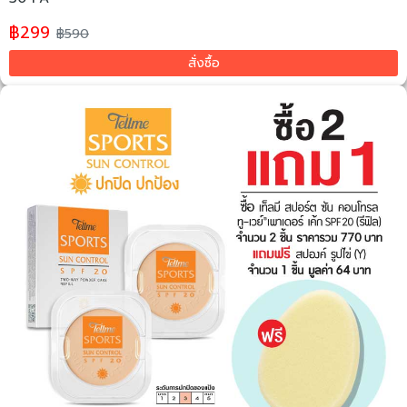
฿299
฿590
สั่งซื้อ