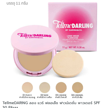
TellmeDARING ลอง แวร์ ฟลอเล็ซ ฟาวน์เดชั่น พาวเดอร์ SPF
30 PA+++