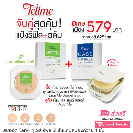
สปอร์ต ไลท์ฯ ทูเวย์ รีฟิล 2 ชิ้นแถมสปองค์วาย 1 ชิ้น