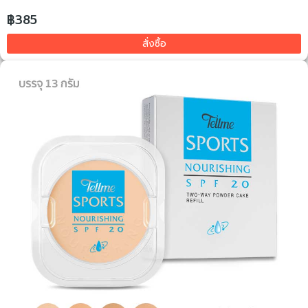
฿385
สั่งซื้อ