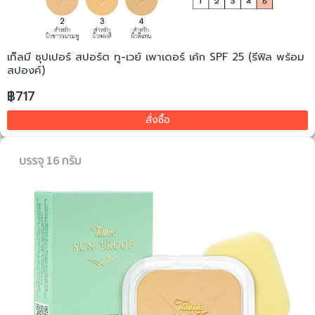
เท็ลมี ซุปเปอร์ สปอร์ต ทู-เวย์ เพาเดอร์ เค้ก SPF 25 (รีฟิล พร้อม
สปองค์)
฿717
สั่งซื้อ