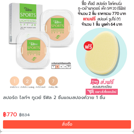
สปอร์ต ไลท์ฯ ทูเวย์ รีฟิล 2 ชิ้นแถมสปองค์วาย 1 ชิ้น
฿770
฿834
สั่งซื้อ