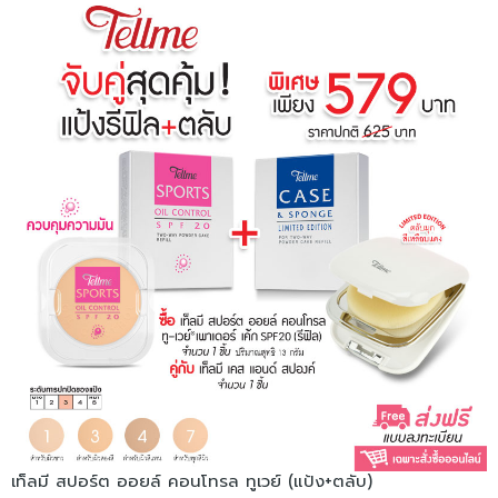
เท็ลมี สปอร์ต ออยล์ คอนโทรล ทูเวย์ (แป้ง+ตลับ)