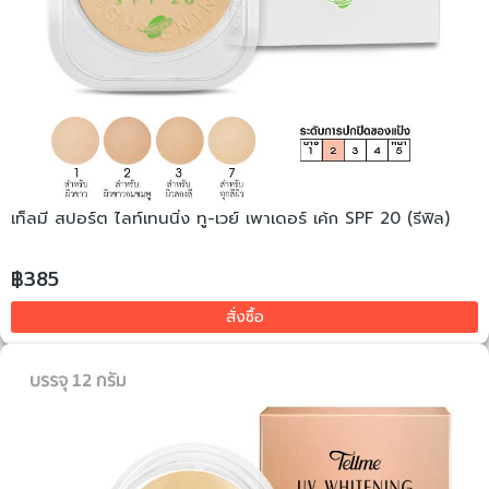
เท็ลมี สปอร์ต ไลท์เทนนิ่ง ทู-เวย์ เพาเดอร์ เค้ก SPF 20 (รีฟิล)
฿385
สั่งซื้อ