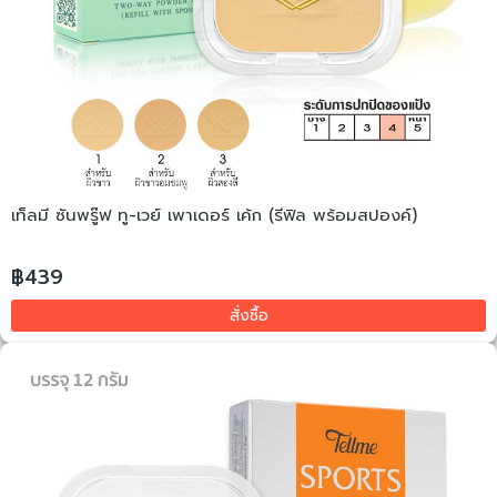
เท็ลมี ซันพรู๊ฟ ทู-เวย์ เพาเดอร์ เค้ก (รีฟิล พร้อมสปองค์)
฿439
สั่งซื้อ