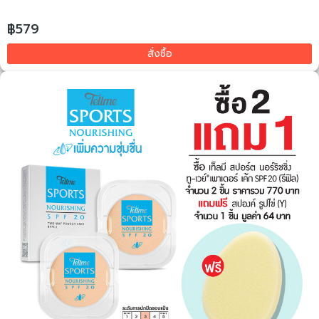
฿579
สั่งซื้อ