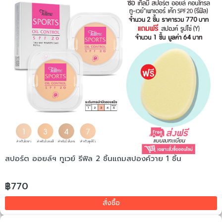
สปอร์ต ออยล์ฯ ทูเวย์ รีฟิล 2 ชิ้นแถมสปองค์วาย 1 ชิ้น
฿770
สั่งซื้อ