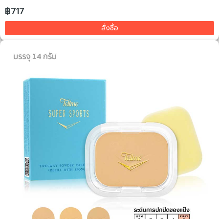
฿717
สั่งซื้อ