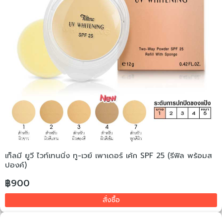
เท็ลมี ยูวี ไวท์เทนนิ่ง ทู-เวย์ เพาเดอร์ เค้ก SPF 25 (รีฟิล พร้อมส
ปองค์)
฿900
สั่งซื้อ