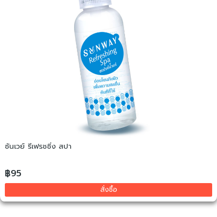
ซันเวย์ รีเฟรชชิ่ง สปา
฿95
สั่งซื้อ