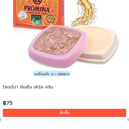
โพรมีน่า ยินเซ็ง เพิร์ล ครีม
฿75
สั่งซื้อ