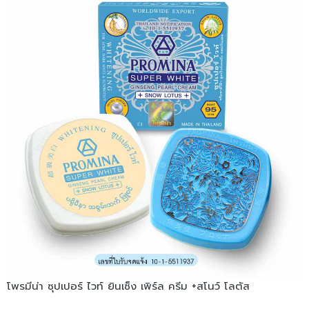
โพรมีน่า ซุปเปอร์ ไวท์ ยินเซ็ง เพิร์ล ครีม +สโนว์ โลตัส