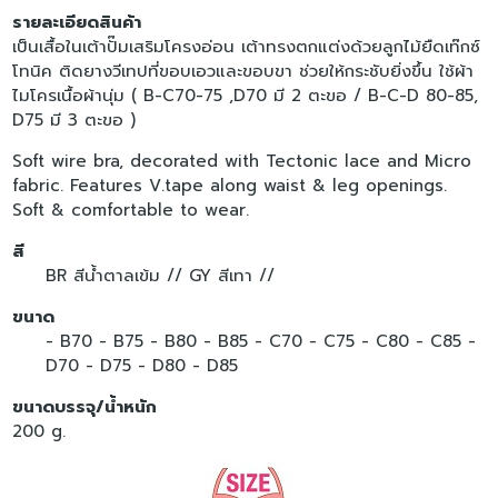
รายละเอียดสินค้า
เป็นเสื้อในเต้าปั๊มเสริมโครงอ่อน เต้าทรงตกแต่งด้วยลูกไม้ยืดเท๊กซ์
โทนิค ติดยางวีเทปที่ขอบเอวและขอบขา ช่วยให้กระชับยิ่งขึ้น ใช้ผ้า
ไมโครเนื้อผ้านุ่ม ( B-C70-75 ,D70 มี 2 ตะขอ / B-C-D 80-85,
D75 มี 3 ตะขอ )
Soft wire bra, decorated with Tectonic lace and Micro
fabric. Features V.tape along waist & leg openings.
Soft & comfortable to wear.
สี
BR สีน้ำตาลเข้ม //
GY สีเทา //
ขนาด
- B70
- B75
- B80
- B85
- C70
- C75
- C80
- C85
-
D70
- D75
- D80
- D85
ขนาดบรรจุ/น้ำหนัก
200 g.