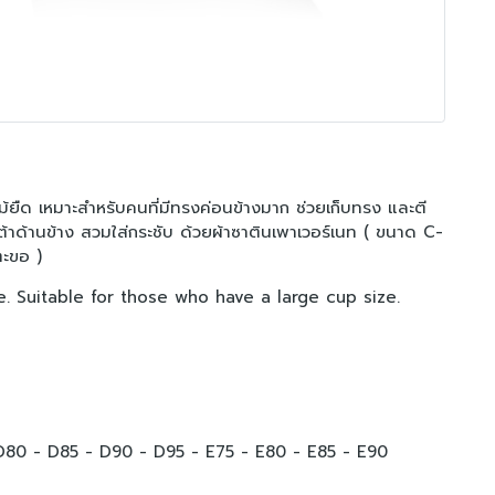
ไม้ยืด เหมาะสำหรับคนที่มีทรงค่อนข้างมาก ช่วยเก็บทรง และตี
อเต้าด้านข้าง สวมใส่กระชับ ด้วยผ้าซาตินเพาเวอร์เนท ( ขนาด C-
ะขอ )
e. Suitable for those who have a large cup size.
 D80
- D85
- D90
- D95
- E75
- E80
- E85
- E90