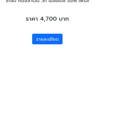
เท็ลมี คอลลาเจน วิท เอสเซ้นซ์ ออฟ เพิร์ล
ราคา 4,700 บาท
รายละเอียด