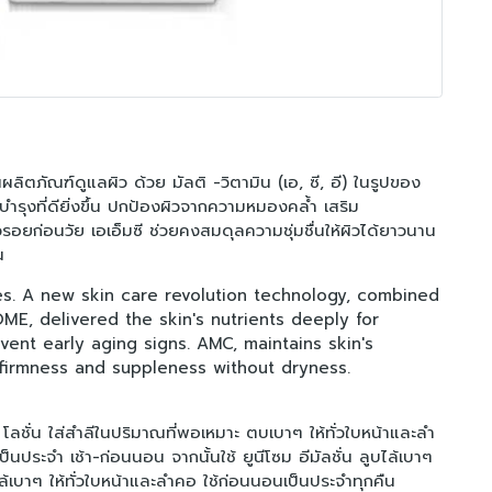
ลิตภัณฑ์ดูแลผิว ด้วย มัลติ -วิตามิน (เอ, ซี, อี) ในรูปของ
รบำรุงที่ดียิ่งขึ้น ปกป้องผิวจากความหมองคล้ำ เสริม
วรอยก่อนวัย เอเอ็มซี ช่วยคงสมดุลความชุ่มชื่นให้ผิวได้ยาวนาน
น
ypes. A new skin care revolution technology, combined
ME, delivered the skin's nutrients deeply for
event early aging signs. AMC, maintains skin's
 firmness and suppleness without dryness.
ชั่น ใส่สำลีในปริมาณที่พอเหมาะ ตบเบาๆ ให้ทั่วใบหน้าและลำ
ป็นประจำ เช้า-ก่อนนอน จากนั้นใช้ ยูนีโซม อีมัลชั่น ลูบไล้เบาๆ
ไล้เบาๆ ให้ทั่วใบหน้าและลำคอ ใช้ก่อนนอนเป็นประจำทุกคืน