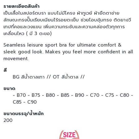
รายละเอียดสินค้า
เป็นเสื้อในสปอร์ตบรา แบบไม่มีโครง ผ้าทูเวย์ ผ้ายืดตาข่าย
ลักษณะทรงปั๊มเรียบเนียนไร้รอยตะเข็บ ช่วยโอบอุ้มทรง ติดยางวี
เทปที่คอและวงแขน เพิ่มความกระชับและความคล่องตัวทุกการ
เคลื่อนไหว ( มี 3 ตะขอ)
Seamless leisure sport bra for ultimate comfort &
sleek good look. Makes you feel more confident in all
movement.
สี
BG สีน้ำตาลเทา //
OT สีน้ำตาล //
ขนาด
- B70
- B75
- B80
- B85
- B90
- C70
- C75
- C80
-
C85
- C90
ขนาดบรรจุ/น้ำหนัก
200